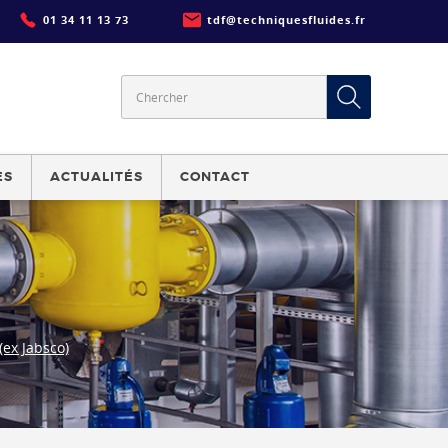
01 34 11 13 73
tdf@techniquesfluides.fr
ES
ACTUALITÉS
CONTACT
ex Jabsco)