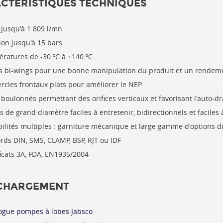
CTÉRISTIQUES TECHNIQUES
 jusqu'à 1 809 l/mn
ion jusqu'à 15 bars
ratures de -30 ºC à +140 ºC
s bi-wings pour une bonne manipulation du produit et un rendem
rcles frontaux plats pour améliorer le NEP
 boulonnés permettant des orifices verticaux et favorisant l'auto-d
s de grand diamètre faciles à entretenir, bidirectionnels et faciles à
bilités multiples : garniture mécanique et large gamme d'options d
rds DIN, SMS, CLAMP, BSP, RJT ou IDF
ficats 3A, FDA, EN1935/2004
CHARGEMENT
ogue pompes à lobes Jabsco