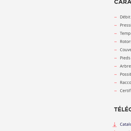
CARA
Débit
Press
Tempé
Rotor
Couve
Pieds
Arbre
Possi
Racco
Certi
TÉLÉ
Catal