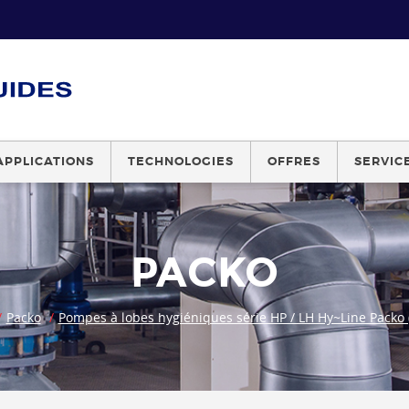
APPLICATIONS
TECHNOLOGIES
OFFRES
SERVIC
PACKO
Packo
Pompes à lobes hygiéniques série HP / LH Hy~Line Packo (