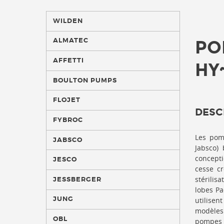
WILDEN
ALMATEC
PO
AFFETTI
HY
BOULTON PUMPS
FLOJET
DESC
FYBROC
Les pom
JABSCO
Jabsco)
concept
JESCO
cesse cr
stérilis
JESSBERGER
lobes Pa
JUNG
utilisen
modèles
OBL
pompes s