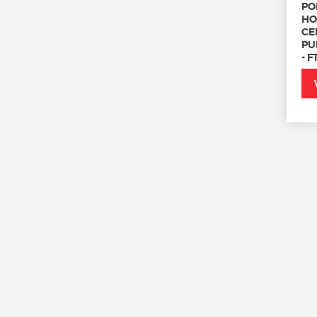
PO
HO
CE
PUM
- F