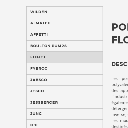
WILDEN
ALMATEC
PO
AFFETTI
FL
BOULTON PUMPS
FLOJET
DESC
FYBROC
Les po
JABSCO
polyvale
des appl
JESCO
l'indust
égalemen
JESSBERGER
détergen
JUNG
inverse, 
Les mod
OBL
destinés