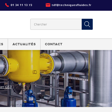
01 34 11 13 73
tdf@techniquesfluides.fr
ES
ACTUALITÉS
CONTACT
jet G57