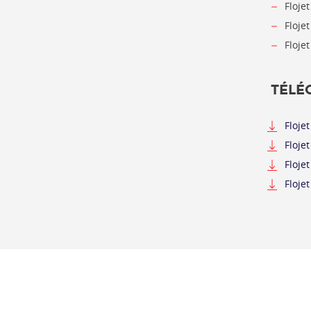
Floje
Floje
Floje
TÉLÉ
Floje
Floje
Floje
Floje