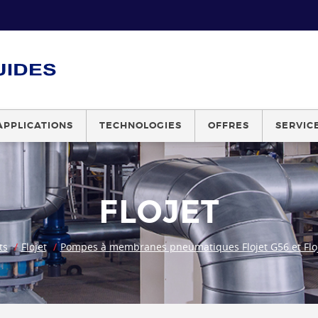
APPLICATIONS
TECHNOLOGIES
OFFRES
SERVIC
FLOJET
ts
Flojet
Pompes à membranes pneumatiques Flojet G56 et Flo