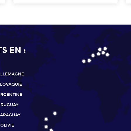
 EN :
ALLEMAGNE
SLOVAQUIE
ARGENTINE
URUGUAY
PARAGUAY
OLIVIE