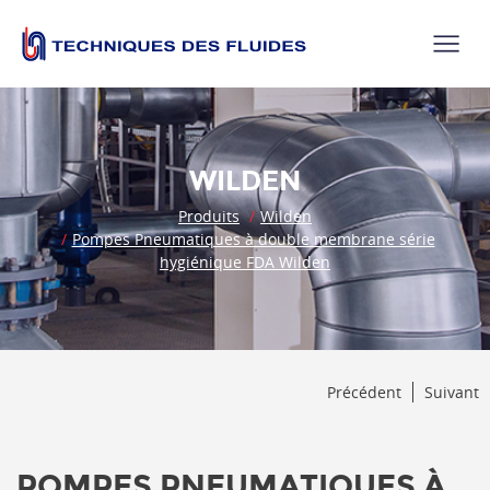
WILDEN
Produits
Wilden
Pompes Pneumatiques à double membrane série
hygiénique FDA Wilden
Précédent
Suivant
POMPES PNEUMATIQUES À