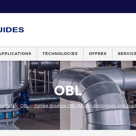
APPLICATIONS
TECHNOLOGIES
OFFRES
SERVIC
OBL
roduits
OBL
Pompe doseuse OBL (Micon) déstockage prix bra