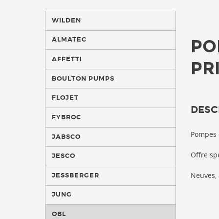
WILDEN
ALMATEC
PO
AFFETTI
PR
BOULTON PUMPS
FLOJET
DESC
FYBROC
Pompes 
JABSCO
Offre sp
JESCO
Neuves, 
JESSBERGER
JUNG
OBL