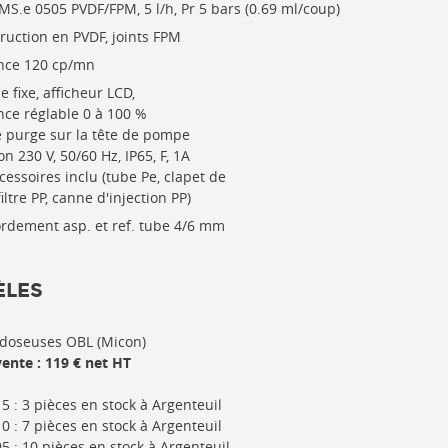
MS.e 0505 PVDF/FPM, 5 l/h, Pr 5 bars (0.69 ml/coup)
ruction en PVDF, joints FPM
nce 120 cp/mn
 fixe, afficheur LCD,
ce réglable 0 à 100 %
e purge sur la tête de pompe
n 230 V, 50/60 Hz, IP65, F, 1A
ccessoires inclu (tube Pe, clapet de
iltre PP, canne d'injection PP)
rdement asp. et ref. tube 4/6 mm
LES
doseuses OBL (Micon)
vente : 119 € net HT
5 : 3 pièces en stock à Argenteuil
0 : 7
pièces en stock à Argenteuil
5 : 10
pièces en stock à Argenteuil