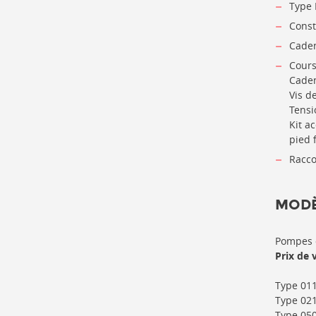
Type 
Const
Cade
Course
Caden
Vis d
Tensio
Kit a
pied f
Racco
MODÈ
Pompes 
Prix de 
Type 011
Type 021
Type 050