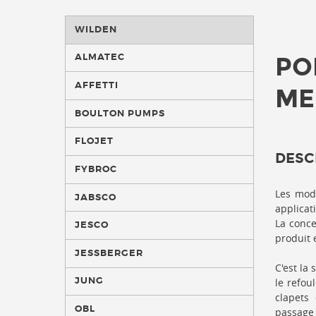
WILDEN
ALMATEC
PO
AFFETTI
ME
BOULTON PUMPS
FLOJET
DESC
FYBROC
Les mod
JABSCO
applicati
La conce
JESCO
produit 
JESSBERGER
C'est la
JUNG
le refou
clapets 
OBL
passage 