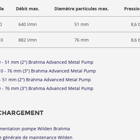
le
Débit max.
Diamètre particules max.
Pressi
0
640 l/mn
51 mm
8,6 
10
882 l/mn
76 mm
8,6 
 - 51 mm (2") Brahma Advanced Metal Pump
0 - 76 mm (3") Brahma Advanced Metal Pump
- 51 mm (2'') Brahma Advanced Metal Pump
 - 76 mm (3'') Brahma Advanced Metal Pump
CHARGEMENT
mentation pompe Wilden Brahma
e générale de maintenance Wilden