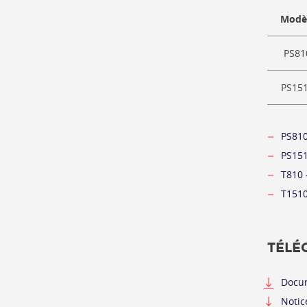
Modè
PS81
PS15
PS810
PS151
T810 
T1510
TÉLÉ
Docu
Notic