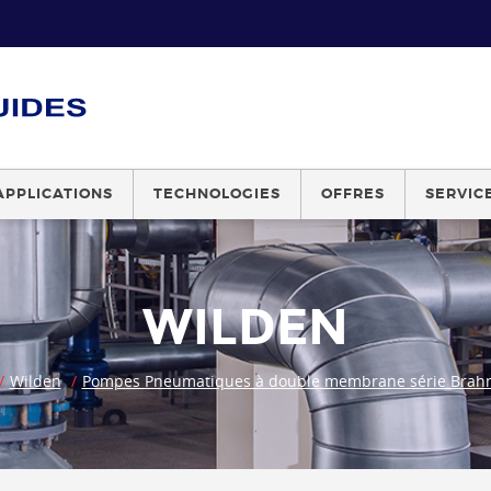
APPLICATIONS
TECHNOLOGIES
OFFRES
SERVIC
WILDEN
Wilden
Pompes Pneumatiques à double membrane série Brah