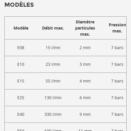
MODÈLES
Diamètre
Pression
Modèle
Débit max.
particules
max.
max.
E08
15 l/mn
2 mm
7 bars
E10
23
l/mn
3 mm
7
bars
E15
55 l/mn
4 mm
7
bars
E25
130 l/mn
6 mm
7
bars
E40
330 l/mn
9 mm
7
bars
E50
600 l/mn
11 mm
7
bars