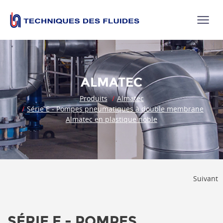
ALMATEC
Produits
Almatec
Série E - Pompes pneumatiques à double membrane
Almatec en plastique noble
Suivant
SÉRIE E - POMPES