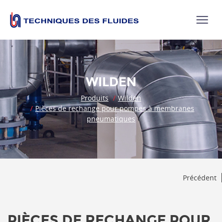
WILDEN
Produits
Wilden
Pièces de rechange pour pompes à membranes
pneumatiques
Précédent
PIÈCES DE RECHANGE POUR